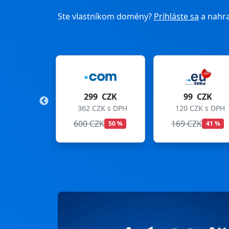
Ste vlastníkom domény?
Prihláste sa
a nahra
299 CZK
99 CZK
275
362 CZK s DPH
120 CZK s DPH
333 C
600 CZK
169 CZK
299 CZ
50 %
41 %