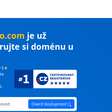
no.com
je už
trujte si doménu u
 5
★
te
k
.
Overiť dostupnosť