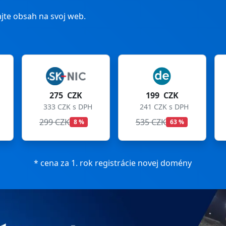
jte obsah na svoj web.
 CZK
199 CZK
199 CZK
ZK s DPH
241 CZK s DPH
241 CZK s DPH
K
535 CZK
699 CZK
8 %
63 %
72 %
* cena za 1. rok registrácie novej domény