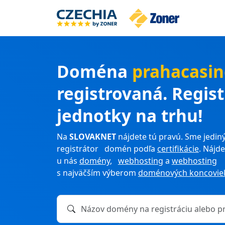
Doména
prahacasi
registrovaná. Regis
jednotky na trhu!
Na
SLOVAKNET
nájdete tú pravú. Sme jediný
registrátor domén podľa
certifikácie
. Nájde
u nás
domény
,
webhosting
a
webhosting
s najväčším výberom
doménových koncovie
Názov domény na registráciu alebo prevod