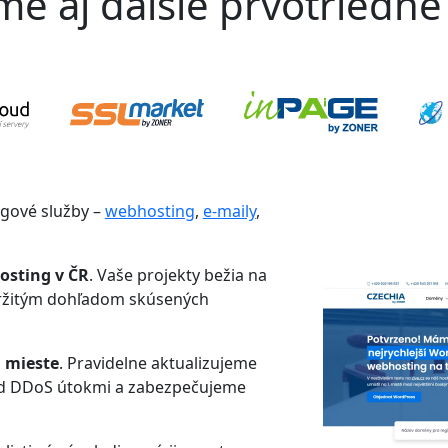
 aj ďalšie prvotriedne 
ngové služby –
webhosting
,
e-maily
,
osting v ČR
. Vaše projekty bežia na
tržitým dohľadom skúsených
 mieste
. Pravidelne aktualizujeme
ed DDoS útokmi a zabezpečujeme