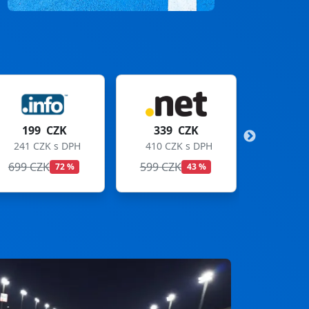
339 CZK
299 CZK
410 CZK s DPH
362 CZK s DPH
599 CZK
699 CZK
43 %
57 %